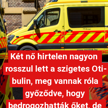
Két nő hirtelen nagyon 
Két nő hirtelen nagyon 
rosszul lett a szigetes Oti-
rosszul lett a szigetes Oti-
bulin, meg vannak róla 
bulin, meg vannak róla 
győződve, hogy 
győződve, hogy 
bedrogozhatták őket, de 
bedrogozhatták őket, de 