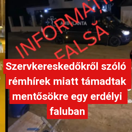
Szervkereskedőkről szóló 
Szervkereskedőkről szóló 
rémhírek miatt támadtak 
rémhírek miatt támadtak 
mentősökre egy erdélyi 
mentősökre egy erdélyi 
faluban
faluban