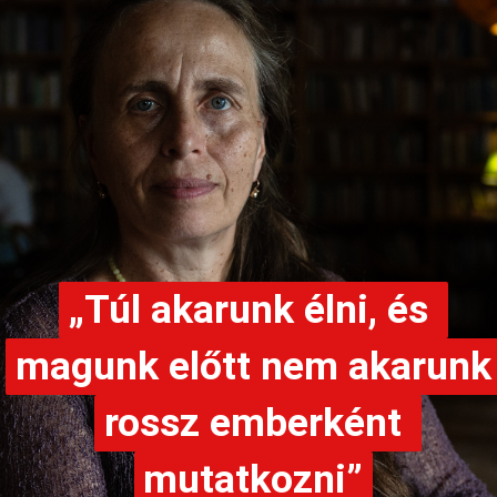
„Túl akarunk élni, és 
„Túl akarunk élni, és 
magunk előtt nem akarunk 
magunk előtt nem akarunk 
rossz emberként 
rossz emberként 
mutatkozni”
mutatkozni”