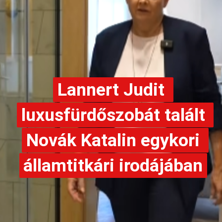
Lannert Judit 
Lannert Judit 
luxusfürdőszobát talált 
luxusfürdőszobát talált 
Novák Katalin egykori 
Novák Katalin egykori 
államtitkári irodájában
államtitkári irodájában