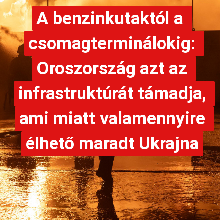
A benzinkutaktól a 
A benzinkutaktól a 
csomagterminálokig: 
csomagterminálokig: 
Oroszország azt az 
Oroszország azt az 
infrastruktúrát támadja, 
infrastruktúrát támadja, 
ami miatt valamennyire 
ami miatt valamennyire 
élhető maradt Ukrajna
élhető maradt Ukrajna