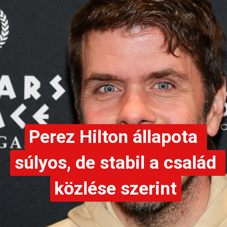
Perez Hilton állapota 
Perez Hilton állapota 
súlyos, de stabil a család 
súlyos, de stabil a család 
közlése szerint
közlése szerint