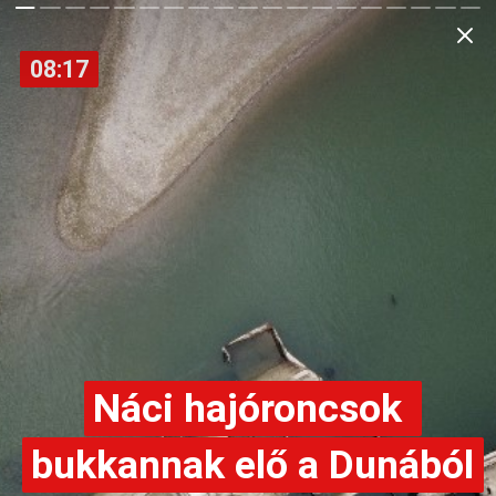
08:17
08:17
Náci hajóroncsok 
Náci hajóroncsok 
bukkannak elő a Dunából
bukkannak elő a Dunából