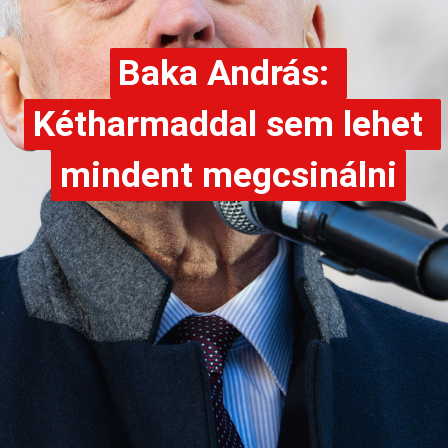
Baka András: 
Baka András: 
Kétharmaddal sem lehet 
Kétharmaddal sem lehet 
mindent megcsinálni
mindent megcsinálni