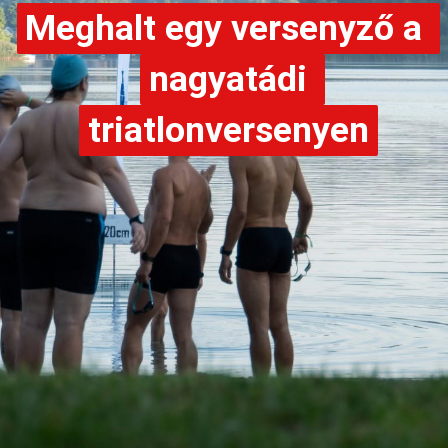
Meghalt egy versenyző a 
Meghalt egy versenyző a 
nagyatádi 
nagyatádi 
triatlonversenyen
triatlonversenyen