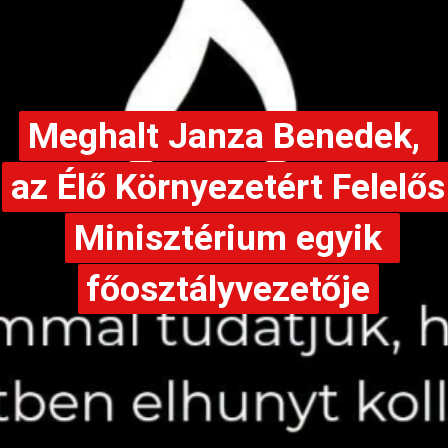
Meghalt Janza Benedek, 
Meghalt Janza Benedek, 
az Élő Környezetért Felelős 
az Élő Környezetért Felelős 
Minisztérium egyik 
Minisztérium egyik 
főosztályvezetője
főosztályvezetője