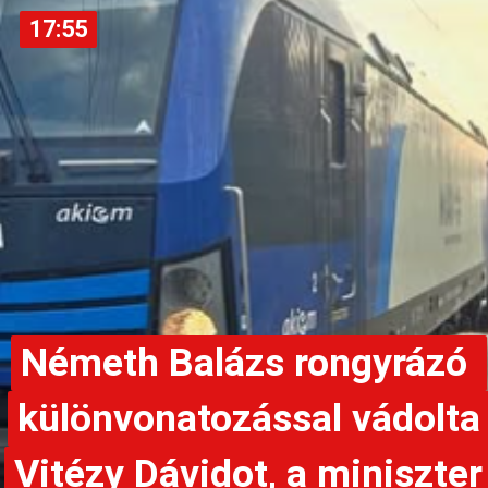
17:55
17:55
Németh Balázs rongyrázó 
Németh Balázs rongyrázó 
különvonatozással vádolta 
különvonatozással vádolta 
Vitézy Dávidot, a miniszter 
Vitézy Dávidot, a miniszter 