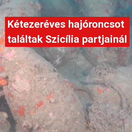
Kétezeréves hajóroncsot 
Kétezeréves hajóroncsot 
találtak Szicília partjainál
találtak Szicília partjainál