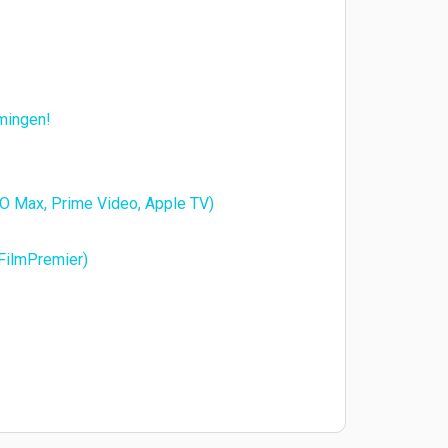
amingen!
BO Max, Prime Video, Apple TV)
 FilmPremier)