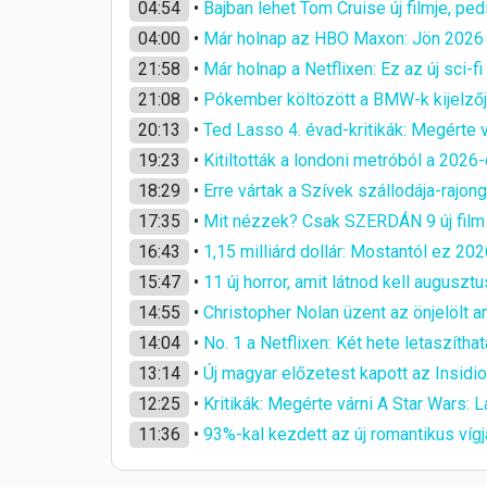
04:54
•
Bajban lehet Tom Cruise új filmje, ped
04:00
•
Már holnap az HBO Maxon: Jön 2026 eg
21:58
•
Már holnap a Netflixen: Ez az új sci-f
21:08
•
Pókember költözött a BMW-k kijelzőj
20:13
•
Ted Lasso 4. évad-kritikák: Megérte 
19:23
•
Kitiltották a londoni metróból a 2026-
18:29
•
Erre vártak a Szívek szállodája-raj
17:35
•
Mit nézzek? Csak SZERDÁN 9 új film é
16:43
•
1,15 milliárd dollár: Mostantól ez 2
15:47
•
11 új horror, amit látnod kell augus
14:55
•
Christopher Nolan üzent az önjelölt a
14:04
•
No. 1 a Netflixen: Két hete letaszíthata
13:14
•
Új magyar előzetest kapott az Insidi
12:25
•
Kritikák: Megérte várni A Star Wars:
11:36
•
93%-kal kezdett az új romantikus vígj