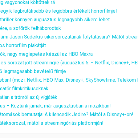
ig vagyonokat költöttek rá
yik legbrutálisabb és legjobbra értékelt horrorfilmje!
i thriller könnyen augusztus legnagyobb sikere lehet
ére, a sofőrök felháborodtak
várni Jason Sudeikis sikersorozatának folytatására? Mától stre
os horrorfilm plakátját
ongók, nagy meglepetés készül az HBO Maxra
s sorozat jött streamingre (augusztus 5. – Netflix, Disney+, H
026 legmagasabb bevételű filmje
ztusban! (mozi, Netflix, HBO Max, Disney+, SkyShowtime, Telekom
matőr filmkritikusoknak
tlan a trónról az új vígjáték
ous – Köztünk járnak, már augusztusban a mozikban!
 Látomások bemutatja: A kilencedik Jedire? Mától a Disney+-on!
átéksorozat, mától a streamingóriás platformján!