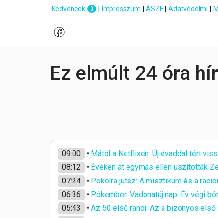
Kedvencek
|
Impresszum
|
ÁSZF
|
Adatvédelmi
|
M
0
Ez elmúlt 24 óra hí
09:00
•
Mától a Netflixen: Új évaddal tért vis
08:12
•
Éveken át egymás ellen uszították Ze
07:24
•
Pokolra jutsz: A misztikum és a racion
06:36
•
Pókember: Vadonatúj nap: Év végi bón
05:43
•
Az 50 első randi: Az a bizonyos első r