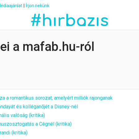
édiaajánlat
|
Írjon nekünk
rei a mafab.hu-ról
sza a romantikus sorozat, amelyért milliók rajonganak
ndayát és kolléganőjét a Disney-nél
ális valóság (kritika)
uszosztogatás a Cégnél (kritika)
andi (kritika)