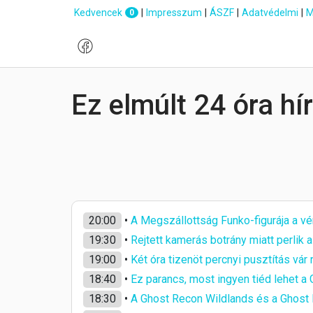
Kedvencek
|
Impresszum
|
ÁSZF
|
Adatvédelmi
|
M
0
Ez elmúlt 24 óra hí
20:00
•
A Megszállottság Funko-figurája a vérr
19:30
•
Rejtett kamerás botrány miatt perli
19:00
•
Két óra tizenöt percnyi pusztítás vár
18:40
•
Ez parancs, most ingyen tiéd lehet a 
18:30
•
A Ghost Recon Wildlands és a Ghost 