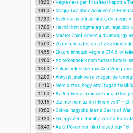
18:20
•
Végre next-gen frissítést kapott a T
18:00
•
Megújul az Xbox Achievement-rendszer
17:30
•
Évek óta halottnak hitték, de mégis v
17:00
•
Ha már kint dögmeleg van, legalább 
16:00
•
Master Chief kiment a divatból, így 
15:00
•
26 év fejlesztés és a fizika kímélet
14:55
•
Ekkora láthatjuk végre a GTA 6-ot telj
14:00
•
Az előrendelők nem tudnak betelni a
13:00
•
Sokan belebújtak már Ada Wong vörös
12:00
•
Annyi jó játék van a világon, de ti mé
11:10
•
Nem biztos, hogy ettől fogsz felsikíta
11:00
•
Az AI elveszi a munkát még a Google
10:15
•
„Ez már nem az én filmem volt” – Eli
10:00
•
Sokkal nagyobb lesz a Gears of War: 
09:20
•
Ha egyszer semmibe vesz a Rockstar
08:40
•
Az új Pókember-film helyett egy 18+-o