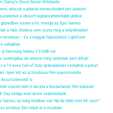
om Clancy's Ghost Recon Wildlands
e, érkezik a játékok kimaxolásáért járó jutalom!
isszatérhet a Ubisoft leghányattatottabb játéka!
a gépedben essen a hó, mondja az Epic Games
aztán a Halo Studios sem úszta meg a leépítéseket
len törvényei – Ez a magyar fejlesztésű LightCone
es valójában
z új Samsung Galaxy Z Fold8-cal
 szerkójába, de ennyire még senkinek sem állt jól
gis a 14 éves Call of Duty újrakiadására szórjátok a pénzt
ni: ilyen lett az új Insidious-film popcornvödre
 Asszisztenstől is
 Roth szerint nem ő okozta a Borderlands-film bukását
E-Day bétája, mint amire számítottunk
 Games, az még rendben van. Na de több mint 60-szor?
s erotikus film indult el a moziban