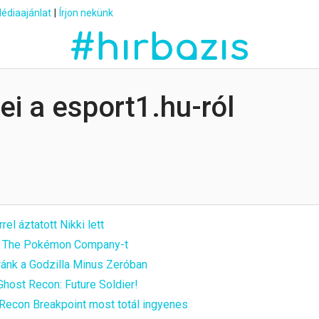
édiaajánlat
|
Írjon nekünk
rei a esport1.hu-ról
el áztatott Nikki lett
k a The Pokémon Company-t
 ránk a Godzilla Minus Zeróban
Ghost Recon: Future Soldier!
Recon Breakpoint most totál ingyenes