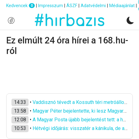
Kedvencek
|
Impresszum
|
ÁSZF
|
Adatvédelmi
|
Médiaajánlat
|
0
Ez elmúlt 24 óra hírei a 168.hu-
ról
14:33
•
Vaddisznó tévedt a Kossuth téri metróállomásra, leállt az M2 metró
13:58
•
Magyar Péter bejelentette, ki lesz Magyarország köztársasági elnöke
12:08
•
A Magyar Posta újabb bejelentést tett: a hőség miatt késnek a kézbesítések
10:53
•
Hétvégi időjárás: visszatér a kánikula, de a szél még okozhat meglepetést